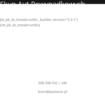
Skup Aut Powypadkowych
Świętajno
[et_pb_ds_breadcrumbs _builder_version="3.3.1"]
[/et_pb_ds_breadcrumbs]
Adres
PAULA CAR
Polskie Olędry 57,
Dobrzyca 63-330
NIP: 6211529344
REGON: 302554680
Kontakt
508-508-532 | 24h
biuro@paulacar.pl
Skup aut