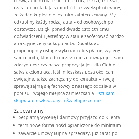
rozwiązaniem dla osób, które chcą oszczędzić swój
czas lub posiadają samochód tak wyeksploatowany,
że żaden kupiec nie jest nim zainteresowany. My
odkupimy każdy rodzaj auta – od osobowych po
dostawcze. Dzięki ponad dwudziestoletniemu
doświadczeniu jesteśmy w stanie zaoferować bardzo
atrakcyjne ceny odkupu auta. Dodatkowo
proponujemy usługę wykonania bezpłatnej wyceny
samochodu, która do niczego nie zobowiązuje – sam
zdecydujesz czy nasza propozycja jest dla Ciebie
satysfakcjonująca. Jeśli mieszkasz poza okolicami
Świętajna, także zachęcamy do kontaktu – Twoją
sprawą zajmą się fachowcy z naszego oddziału w
pobliżu Twojego miejsca zamieszkania –
szukam
skupu aut uszkodzonych Świętajno cennik
.
Zapewniamy:
bezpłatną wycenę i darmowy przyjazd do Klienta
terminowe formalności ograniczone do minimum
zawarcie umowy kupna-sprzedaży, już zaraz po