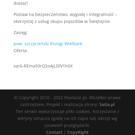
dostać!
Postaw na bezpieczeństwo, wygodę i integralność –
skorzystaj z usług skupu pojazdów w Świętajnie.
Zasięg:
pow. szczycieński
Rozogi
Wielbark
Oferta:
var6-REma93rQSo4jL5FV1h0X
© Copyright 2010 - 2022 Paulacar.pl. Wszelkie prawa
zastrzeżone. Projekt i realizacja strony:
Setia.pl
Ten serwis wykorzystuje pliki cookies. Korzystanie z
witryny oznacza zgodę na ich zapis lub odczyt wg
ustawień przeglądarki.
Contact
|
CopyRight