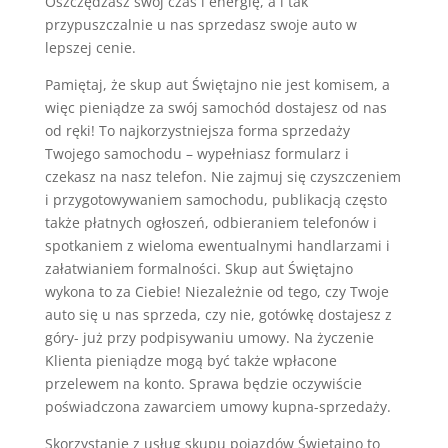
Oszczędzasz swój czas i energię, a i tak
przypuszczalnie u nas sprzedasz swoje auto w
lepszej cenie.
Pamiętaj, że skup aut Świętajno nie jest komisem, a
więc pieniądze za swój samochód dostajesz od nas
od ręki! To najkorzystniejsza forma sprzedaży
Twojego samochodu – wypełniasz formularz i
czekasz na nasz telefon. Nie zajmuj się czyszczeniem
i przygotowywaniem samochodu, publikacją często
także płatnych ogłoszeń, odbieraniem telefonów i
spotkaniem z wieloma ewentualnymi handlarzami i
załatwianiem formalności. Skup aut Świętajno
wykona to za Ciebie! Niezależnie od tego, czy Twoje
auto się u nas sprzeda, czy nie, gotówkę dostajesz z
góry- już przy podpisywaniu umowy. Na życzenie
Klienta pieniądze mogą być także wpłacone
przelewem na konto. Sprawa będzie oczywiście
poświadczona zawarciem umowy kupna-sprzedaży.
Skorzystanie z usług skupu pojazdów Świętajno to