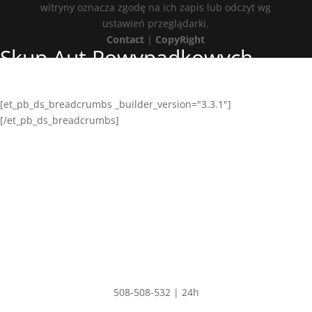
witryny oznacza zgodę na ich zapis lub odczyt wg
ustawień przeglądarki.
Contact
|
CopyRight
Skup Aut Powypadkowych
Nowe Miasto Lubawskie
[et_pb_ds_breadcrumbs _builder_version="3.3.1"]
[/et_pb_ds_breadcrumbs]
Adres
PAULA CAR
Polskie Olędry 57,
Dobrzyca 63-330
NIP: 6211529344
REGON: 302554680
Kontakt
508-508-532 | 24h