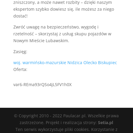
zniszczony, a może nawet rozbity – dzięki naszym
ekspertom szybko dowiesz się, ile możesz za niego
dostać!
Zwróć uwagę na bezpieczeństwo, wygodę i
rzetelność – skorzystaj z usług skupu pojazdów w
Nowym Mieście Lubawskim.
Zasięg:
woj. warmińsko-mazurskie
Nidzica
Olecko
Biskupiec
Oferta:
var6-REma93rQSo4jL5FV1h0X
© Copyright 2010 - 2022 Paulacar.pl. Wszelkie prawa
zastrzeżone. Projekt i realizacja strony:
Setia.pl
Ten serwis wykorzystuje pliki cookies. Korzystanie z