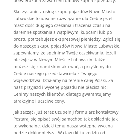
potwierdzona zawarciem umowy kupna-sprzedaży.
Skorzystanie z usług skupu pojazdów Nowe Miasto
Lubawskie to idealne rozwiązanie dla Ciebie jeżeli
masz dość długiego czekania i tracenia czasu na
daremne spotkania z wątpliwymi kupcami lub po
prostu potrzebujesz ekspresowej pieniędzy. Zgłoś się
do naszego skupu pojazdów Nowe Miasto Lubawskie,
zapewniamy, że spełnimy Twoje oczekiwania. Jeżeli
nie żyjesz w Nowym Mieście Lubawskim także
możesz się z nami skontaktować, a przyślemy do
Ciebie naszego przedstawiciela z Twojego
województwa. Działamy na terenie całej Polski. Za
nasz przyjazd i wycenę pojazdu nie płacisz nic!
Cenimy naszych klientów, dlatego gwarantujemy
atrakcyjne i uczciwe ceny.
Jak zacząć? Już teraz uzupełnij formularz kontaktowy!
Postaraj się opisać swój samochód tak dokładnie jak
to wykonalne, dzięki temu nasza wstępna wycena
będzie dokładniejsza. W ciągu kilku godzin od