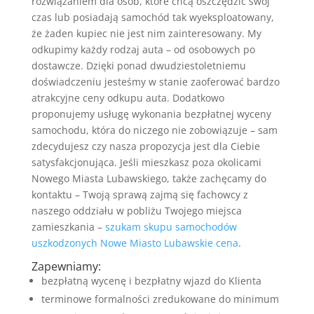
rozwiązaniem dla osób, które chcą oszczędzić swój
czas lub posiadają samochód tak wyeksploatowany,
że żaden kupiec nie jest nim zainteresowany. My
odkupimy każdy rodzaj auta – od osobowych po
dostawcze. Dzięki ponad dwudziestoletniemu
doświadczeniu jesteśmy w stanie zaoferować bardzo
atrakcyjne ceny odkupu auta. Dodatkowo
proponujemy usługę wykonania bezpłatnej wyceny
samochodu, która do niczego nie zobowiązuje – sam
zdecydujesz czy nasza propozycja jest dla Ciebie
satysfakcjonująca. Jeśli mieszkasz poza okolicami
Nowego Miasta Lubawskiego, także zachęcamy do
kontaktu – Twoją sprawą zajmą się fachowcy z
naszego oddziału w pobliżu Twojego miejsca
zamieszkania –
szukam skupu samochodów
uszkodzonych Nowe Miasto Lubawskie cena
.
Zapewniamy:
bezpłatną wycenę i bezpłatny wjazd do Klienta
terminowe formalności zredukowane do minimum