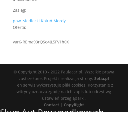
Zasięg:
pow. siedlecki
Kotuń
Mordy
Oferta:
var6-REma93rQSo4jL5FV1h0X
© Copyright 2010 - 2022 Paulacar.pl. Wszelkie prawa
zastrzeżone. Projekt i realizacja strony:
Setia.pl
Ten serwis wykorzystuje pliki cookies. Korzystanie z
witryny oznacza zgodę na ich zapis lub odczyt wg
ustawień przeglądarki.
Contact
|
CopyRight
Skup Aut Powypadkowych
Mokobody