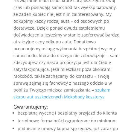
rozwiązaniem dla osób, które chcą oszczędzić swój
czas lub posiadają samochód tak wyeksploatowany,
że żaden kupiec nie jest nim zainteresowany. My
odkupimy każdy rodzaj auta – od osobowych po
dostawcze. Dzięki ponad dwudziestoletniemu
doświadczeniu jesteśmy w stanie zaoferować bardzo
atrakcyjne ceny odkupu auta. Dodatkowo
proponujemy usługę wykonania bezpłatnej wyceny
samochodu, która do niczego nie zobowiązuje – sam
zdecydujesz czy nasza propozycja jest dla Ciebie
satysfakcjonująca. Jeśli mieszkasz poza okolicami
Mokobód, także zachęcamy do kontaktu – Twoją
sprawą zajmą się fachowcy z naszego oddziału w
pobliżu Twojego miejsca zamieszkania –
szukam
skupu aut uszkodzonych Mokobody kosztorys
.
Gwarantujemy:
bezpłatną wycenę i bezpłatny przyjazd do Klienta
terminowe formalności ograniczone do minimum
podpisanie umowy kupna-sprzedaży, już zaraz po