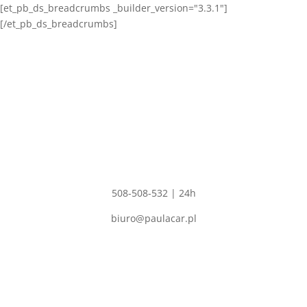
[et_pb_ds_breadcrumbs _builder_version="3.3.1"]
[/et_pb_ds_breadcrumbs]
Adres
PAULA CAR
Polskie Olędry 57,
Dobrzyca 63-330
NIP: 6211529344
REGON: 302554680
Kontakt
508-508-532 | 24h
biuro@paulacar.pl
Skup aut
Codziennie od 8-22 godziny!
Skup aut powypadkowych uszkodzonych osobowych ciężarowych
motocykli itd