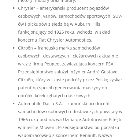
motory, motory oraz motory.
Chrysler – amerykański producent pojazdów
osobowych, vanów, samochodów sportowych, SUV-
ów i pickupów z siedzibą w Auburn Hills
funkcjonujący od 1925 roku, wchodzi w skład
koncernu Fiat Chrysler Automobiles.
Citroën – francuska marka samochodów
osobowych, dostawczych i ciężarowych aktualnie
wraz z firmą Peugeot zawiązująca koncern PSA.
Przedsiębiorstwo założył inżynier André Gustave
Citroën, który w czasie podróży przez Polskę zyskał
patent na sposób generowania maszyny do
obróbki kółek zębatych daszkowych.
Automobile Dacia S.A. – rumuński producent
samochodów osobowych i dostawczych powstały w
1966 roku pod nazwą Uzina de Autoturisme Pitești
w mieście Mioveni. Przedsiębiorstwo od początku
współpracowało z koncernem Renault. Nazwa