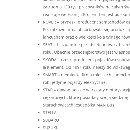
zatrudnia 130 tys. pracowników na całym świe
realizuje we Francji. Procent ten jest odro
ROVER – brytyjski producent samochodów os
Początkowo firma absorbowała się produkcją 
łańcuchem oraz o wielkości koła tylnego rów
SEAT – hiszpańskie przedsiębiorstwo z bran
roku. Obecnie przedsiębiorstwo jest własno
SKODA – czeski producent pojazdów osobowyc
& Klement. Od 1991 roku należy do Volkswage
SMART – niemiecka firma miejskich samoch
robi jedynie pojazdy elektryczne.
STAR – dawne polskie warsztaty motoryzacyj
ciężarowych, które posiadały swoją siedzib
Starachowicach jest spółka MAN Bus.
STELLA
SUBARU
SUZUKI