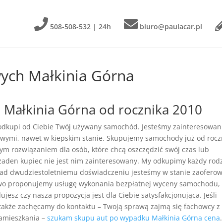
508-508-532 | 24h
biuro@paulacar.pl
ych Małkinia Górna
Małkinia Górna od rocznika 2010
 odkupi od Ciebie Twój używany samochód. Jesteśmy zainteresowan
wymi, nawet w kiepskim stanie. Skupujemy samochody już od rocz
łym rozwiązaniem dla osób, które chcą oszczędzić swój czas lub
żaden kupiec nie jest nim zainteresowany. My odkupimy każdy rod
nad dwudziestoletniemu doświadczeniu jesteśmy w stanie zaofero
owo proponujemy usługę wykonania bezpłatnej wyceny samochodu,
jesz czy nasza propozycja jest dla Ciebie satysfakcjonująca. Jeśli
 także zachęcamy do kontaktu – Twoją sprawą zajmą się fachowcy z
zamieszkania –
szukam skupu aut po wypadku Małkinia Górna cena