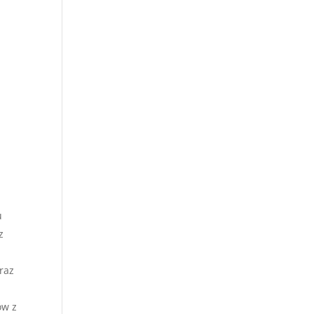
u
z
raz
ów z