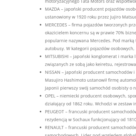
motoryzacyjnego Tata Motors oraz współtwor
MAZDA – japoński producent pojazdów osobo
ustanowiony w 1920 roku przez Jujiro Matsu
MERCEDES – firma pojazdów tworzonych prze
okazicielem koncernu są w prawie 70% bizne
popularnie nazywana Mercedes. Pod marką 
autobusy. W kategorii pojazdów osobowych, 
MITSUBISHI – japoński konglomerat i marka 
związanych ze sobą jako keiretsu, rejestrow
NISSAN – japoński producent samochodów i au
Masujiro Hashimoto ustanowił firmę automo
Japonii pierwszy swój samochód osobisty o 
OPEL – niemiecki producent osobowych, spo
działający od 1862 roku. Wchodzi w zestaw i
PEUGEOT – francuski producent samochodów o
rezydencją w Sochaux funkcjonujący od 181
RENAULT – francuski producent samochodów 
samochodowych. Lider pod względem globaln