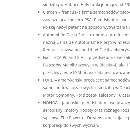
siedzibą w Auburn Hills funkcjonujący od 19
Citroën – francuska firma samochodów osob
zawiązująca koncern PSA. Przedsiębiorstwo u
Polskę nabył patent na sposób wytwarzania 
Automobile Dacia S.A. – rumuński producen
nazwą Uzina de Autoturisme Pitești w mieśc
Renault. Nazwa pochodzi od Dacji – historyc
Fiat – FCA Poland S.A. – przedsiębiorstwo zal
Pojazdów Małolitrażowych w Bielsku-Białej i 
przechwycenie FSM przez Fiata jest uważane
FORD – amerykański producent samochodów
samochodów ciężarowych z siedzibą w Dearb
Motor Company. Ford został założony 16 czer
HONDA – japońskie przedsiębiorstwo branży
aeroplany, motory, roboty oraz różnego rod
są słowa The Power of Dreams oznaczające 
korporacji do swych wyzwań.