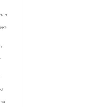
 2019
ujące
cy
-
u
od
rnu