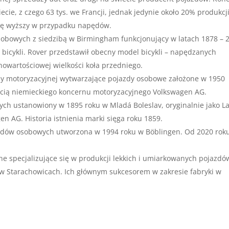
cie, z czego 63 tys. we Francji, jednak jedynie około 20% produkcj
binę wyższy w przypadku napędów.
obowych z siedzibą w Birmingham funkcjonujący w latach 1878 – 
bicykli. Rover przedstawił obecny model bicykli – napędzanych
nowartościowej wielkości koła przedniego.
ży motoryzacyjnej wytwarzające pojazdy osobowe założone w 1950
ścią niemieckiego koncernu motoryzacyjnego Volkswagen AG.
h ustanowiony w 1895 roku w Mladá Boleslav, oryginalnie jako L
n AG. Historia istnienia marki sięga roku 1859.
odów osobowych utworzona w 1994 roku w Böblingen. Od 2020 rok
ne specjalizujące się w produkcji lekkich i umiarkowanych pojazdó
ę w Starachowicach. Ich głównym sukcesorem w zakresie fabryki w