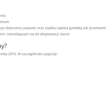
enta
inimum
po obejrzeniu pojazdu oraz szybka zapłata gotówką lub przelewe
m, nienadającym się do eksploatacji stanie
my?
nika 2010. W szczególności pojazdy: