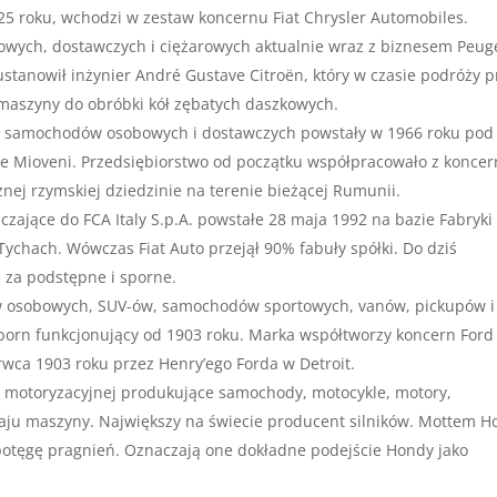
25 roku, wchodzi w zestaw koncernu Fiat Chrysler Automobiles.
owych, dostawczych i ciężarowych aktualnie wraz z biznesem Peug
stanowił inżynier André Gustave Citroën, który w czasie podróży p
maszyny do obróbki kół zębatych daszkowych.
t samochodów osobowych i dostawczych powstały w 1966 roku pod
ie Mioveni. Przedsiębiorstwo od początku współpracowało z konce
znej rzymskiej dziedzinie na terenie bieżącej Rumunii.
iczające do FCA Italy S.p.A. powstałe 28 maja 1992 na bazie Fabryki
Tychach. Wówczas Fiat Auto przejął 90% fabuły spółki. Do dziś
 za podstępne i sporne.
 osobowych, SUV-ów, samochodów sportowych, vanów, pickupów i
orn funkcjonujący od 1903 roku. Marka współtworzy koncern Ford
wca 1903 roku przez Henry’ego Forda w Detroit.
 motoryzacyjnej produkujące samochody, motocykle, motory,
zaju maszyny. Największy na świecie producent silników. Mottem 
potęgę pragnień. Oznaczają one dokładne podejście Hondy jako