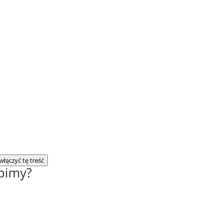
włączyć tę treść
upimy?