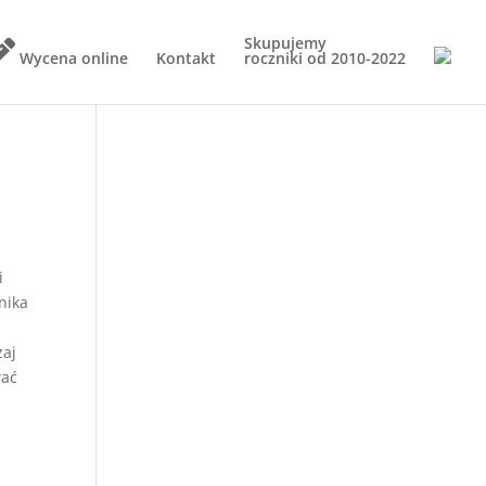
Skupujemy
Wycena online
Kontakt
roczniki od
2010-2022
i
nika
zaj
wać
.