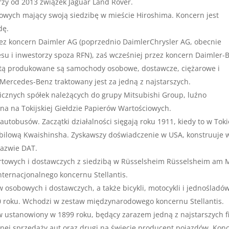
zy od 2013 związek Jaguar Land Rover.
wych mający swoją siedzibę w mieście Hiroshima. Koncern jest
dę.
z koncern Daimler AG (poprzednio DaimlerChrysler AG, obecnie
su i inwestorzy spoza RFN), zaś wcześniej przez koncern Daimler-
tą produkowane są samochody osobowe, dostawcze, ciężarowe i
Mercedes-Benz traktowany jest za jedną z najstarszych.
licznych spółek należących do grupy Mitsubishi Group, luźno
ana na Tokijskiej Giełdzie Papierów Wartościowych.
tobusów. Zaczątki działalności sięgają roku 1911, kiedy to w Toki
bilową Kwaishinsha. Zyskawszy doświadczenie w USA, konstruuje 
nazwie DAT.
rtowych i dostawczych z siedzibą w Rüsselsheim Rüsselsheim am 
nternacjonalnego koncernu Stellantis.
sobowych i dostawczych, a także bicykli, motocykli i jednośladów
0 roku. Wchodzi w zestaw międzynarodowego koncernu Stellantis.
ustanowiony w 1899 roku, będący zarazem jedną z najstarszych f
ej sprzedaży aut oraz drugi na świecie producent pojazdów. Kon