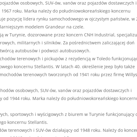
pojazdów osobowych, SUV-ów, vanów oraz pojazdów dostawczych i
od 1967 roku. Marka należy do południowokoreańskiego koncernu
je pozycję lidera rynku samochodowego w ojczystym państwie, w
ularniejszym modelem Grandeur na czele.
ją w Turynie, dozorowane przez koncern CNH Industrial, specjaliz
rowych, militarnych i silników. Za pośrednictwem zaliczającej doń
wytwórcą autobusów i podwozi autobusowych.
chodów terenowych i pickupów z rezydencją w Toledo funkcjonują
ego koncernu Stellantis. W latach 40. określenie Jeep było także
mochodów terenowych tworzonych od 1941 roku przez firmę Willys
chodów osobowych, SUV-ów, vanów oraz pojazdów dostawczych i
cy od 1944 roku. Marka należy do południowokoreańskiego koncern
ych, sportowych i wyścigowych z biurem w Turynie funkcjonujący 
go koncernu Stellantis.
ów terenowych i SUV-ów działający od 1948 roku. Należy do konce