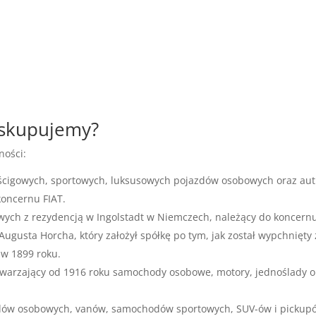
 skupujemy?
ności:
ścigowych, sportowych, luksusowych pojazdów osobowych oraz aut
koncernu FIAT.
wych z rezydencją w Ingolstadt w Niemczech, należący do koncern
ugusta Horcha, który założył spółkę po tym, jak został wypchnięty 
 w 1899 roku.
warzający od 1916 roku samochody osobowe, motory, jednoślady o
dów osobowych, vanów, samochodów sportowych, SUV-ów i pickup