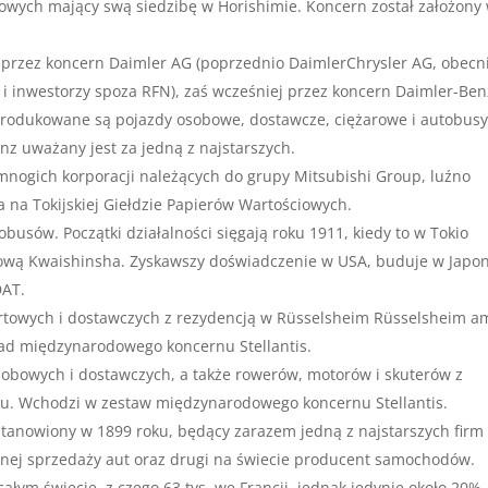
wych mający swą siedzibę w Horishimie. Koncern został założony
rzez koncern Daimler AG (poprzednio DaimlerChrysler AG, obecn
i inwestorzy spoza RFN), zaś wcześniej przez koncern Daimler-Ben
rodukowane są pojazdy osobowe, dostawcze, ciężarowe i autobusy
z uważany jest za jedną z najstarszych.
mnogich korporacji należących do grupy Mitsubishi Group, luźno
 na Tokijskiej Giełdzie Papierów Wartościowych.
busów. Początki działalności sięgają roku 1911, kiedy to w Tokio
lową Kwaishinsha. Zyskawszy doświadczenie w USA, buduje w Japon
DAT.
rtowych i dostawczych z rezydencją w Rüsselsheim Rüsselsheim a
ład międzynarodowego koncernu Stellantis.
obowych i dostawczych, a także rowerów, motorów i skuterów z
ku. Wchodzi w zestaw międzynarodowego koncernu Stellantis.
tanowiony w 1899 roku, będący zarazem jedną z najstarszych firm
ej sprzedaży aut oraz drugi na świecie producent samochodów.
łym świecie, z czego 63 tys. we Francji, jednak jedynie około 20%