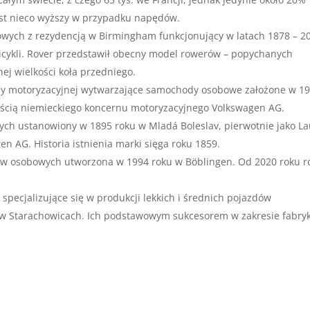
 jest nieco wyższy w przypadku napędów.
wych z rezydencją w Birmingham funkcjonujący w latach 1878 – 2
icykli. Rover przedstawił obecny model rowerów – popychanych
ej wielkości koła przedniego.
nży motoryzacyjnej wytwarzające samochody osobowe założone w 1
nością niemieckiego koncernu motoryzacyjnego Volkswagen AG.
ch ustanowiony w 1895 roku w Mladá Boleslav, pierwotnie jako La
n AG. Historia istnienia marki sięga roku 1859.
w osobowych utworzona w 1994 roku w Böblingen. Od 2020 roku r
specjalizujące się w produkcji lekkich i średnich pojazdów
ę w Starachowicach. Ich podstawowym sukcesorem w zakresie fabry