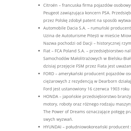
Citroën – francuska firma pojazdów osobowy
Peugeot zawiązująca koncern PSA. Przedsiębi
przez Polskę zdobył patent na sposób wytwa
Automobile Dacia S.A. – rumuński producen
Uzina de Autoturisme Pitești w mieście Miov
Nazwa pochodzi od Dacji – historycznej rzym
Fiat – FCA Poland S.A. – przedsiębiorstwo na
Samochodów Małolitrażowych w Bielsku-Białe
dzisiaj przejęcie FSM przez Fiata jest uważa
FORD – amerykański producent pojazdów os
ciężarowych z rezydencją w Dearborn działa
Ford jest ustanowiony 16 czerwca 1903 roku 
HONDA – japońskie przedsiębiorstwo branży
motory, roboty oraz różnego rodzaju maszyn
The Power of Dreams oznaczające potęgę pra
swych wyzwań.
HYUNDAI – południowokoreański producent