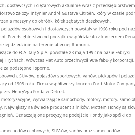
ch, dostawczych i ciężarowych aktualnie wraz z przedsiębiorstwe
orstwo założył inżynier André Gustave Citroën, który w czasie pod
rzania maszyny do obróbki kółek zębatych daszkowych.
t pojazdów osobowych i dostawczych powstały w 1966 roku pod na
eni. Przedsiębiorstwo od początku współdziałało z koncernem Rena
skiej dziedzinie na terenie obecnej Rumunii.
leżące do FCA Italy S.p.A. powstałe 28 maja 1992 na bazie Fabryki
j i Tychach. Wówczas Fiat Auto przechwycił 90% fabuły korporacji.
ne za podstępne i sporne.
obowych, SUV-ów, pojazdów sportowych, vanów, pickupów i pojaz
jący od 1903 roku. Firma współtworzy koncern Ford Motor Company
przez Henry’ego Forda w Detroit.
 motoryzacyjnej wytwarzające samochody, motory, motory, samolot
y. Największy na świecie producent silników. Mottem Hondy są sł
gnień. Oznaczają one precyzyjne podejście Hondy jako spółki do
 samochodów osobowych, SUV-ów, vanów oraz samochodów