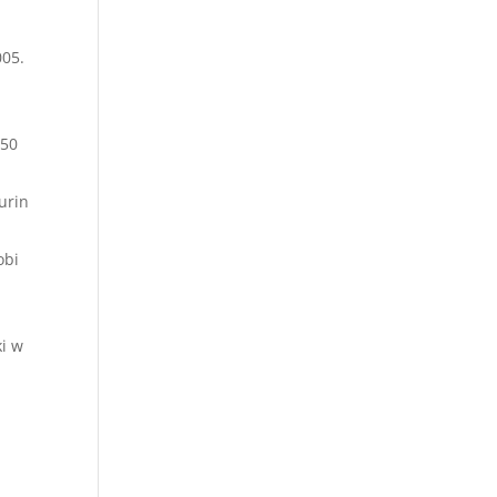
005.
950
urin
obi
ki w