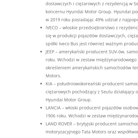
dostawczych i ciężarowych z rezydencją w S
koncernu Hyundai Motor Group. Hyundai pod
w 2019 roku posiadając 49% udział z najpo
IVECO – włoskie przedsiębiorstwo z rezydenc
się w produkcji pojazdów dostawczych, cięż
spółki Iveco Bus jest również ważnym prod
JEEP – amerykański producent SUV-ów, samo
roku. Wchodzi w zestaw międzynarodowego ko
określeniem amerykańskich samochodów ter
Motors.
KIA – południowokoreański producent samo
ciężarowych pochodzący z Seulu działający 
Hyundai Motor Group.
LANCIA – włoski producent pojazdów osobowy
1906 roku. Wchodzi w zestaw międzynarodow
LAND ROVER – brytyjski producent samochod
motoryzacyjnego Tata Motors oraz współtwor