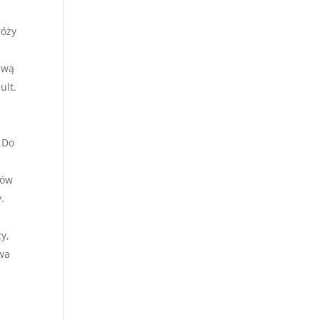
m
róży
zwą
ult.
 Do
dów
.
y,
owa