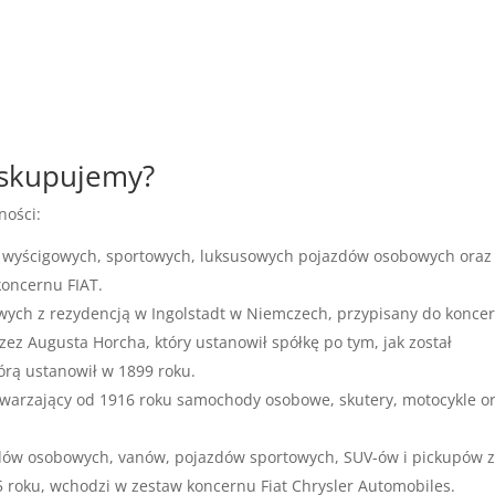
 skupujemy?
ności:
 wyścigowych, sportowych, luksusowych pojazdów osobowych oraz
koncernu FIAT.
wych z rezydencją w Ingolstadt w Niemczech, przypisany do konce
z Augusta Horcha, który ustanowił spółkę po tym, jak został
órą ustanowił w 1899 roku.
warzający od 1916 roku samochody osobowe, skutery, motocykle o
dów osobowych, vanów, pojazdów sportowych, SUV-ów i pickupów 
5 roku, wchodzi w zestaw koncernu Fiat Chrysler Automobiles.