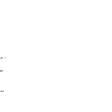
 aut
rnu
raz
z