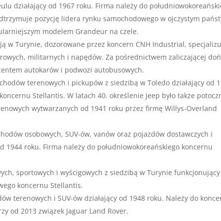
eulu działający od 1967 roku. Firma należy do południowokoreańsk
trzymuje pozycję lidera rynku samochodowego w ojczystym państ
pularniejszym modelem Grandeur na czele.
ją w Turynie, dozorowane przez koncern CNH Industrial, specjaliz
arowych, militarnych i napędów. Za pośrednictwem zaliczającej do
ucentem autokarów i podwozi autobusowych.
chodów terenowych i pickupów z siedzibą w Toledo działający od 
ncernu Stellantis. W latach 40. określenie Jeep było także potoc
enowych wytwarzanych od 1941 roku przez firmę Willys-Overland
chodów osobowych, SUV-ów, vanów oraz pojazdów dostawczych i
od 1944 roku. Firma należy do południowokoreańskiego koncernu
ch, sportowych i wyścigowych z siedzibą w Turynie funkcjonujący
ego koncernu Stellantis.
ów terenowych i SUV-ów działający od 1948 roku. Należy do konce
zy od 2013 związek Jaguar Land Rover.