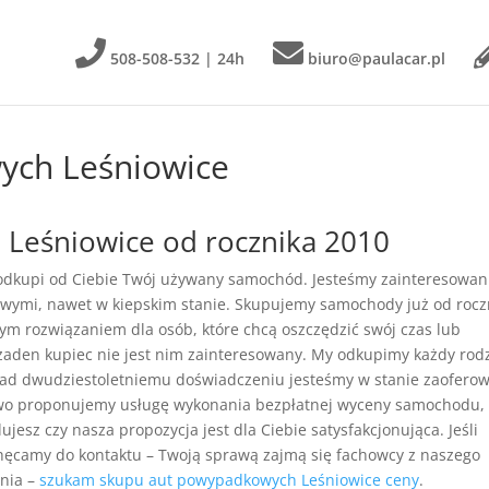
508-508-532 | 24h
biuro@paulacar.pl
ych Leśniowice
Leśniowice od rocznika 2010
 odkupi od Ciebie Twój używany samochód. Jesteśmy zainteresowan
wymi, nawet w kiepskim stanie. Skupujemy samochody już od rocz
łym rozwiązaniem dla osób, które chcą oszczędzić swój czas lub
żaden kupiec nie jest nim zainteresowany. My odkupimy każdy rod
nad dwudziestoletniemu doświadczeniu jesteśmy w stanie zaofero
owo proponujemy usługę wykonania bezpłatnej wyceny samochodu,
jesz czy nasza propozycja jest dla Ciebie satysfakcjonująca. Jeśli
chęcamy do kontaktu – Twoją sprawą zajmą się fachowcy z naszego
ania –
szukam skupu aut powypadkowych Leśniowice ceny
.