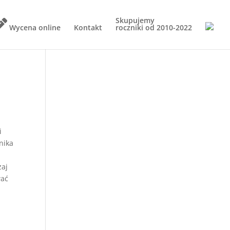
Skupujemy
Wycena online
Kontakt
roczniki od
2010-2022
i
nika
zaj
wać