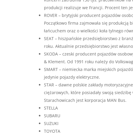
produkcji realizuje we Francji. Procent ten
ROVER – brytyjski producent pojazdów osobo
Początkowo firma zajmowała się produkcją b
łańcuchem oraz o wielkości koła tylnego równ
SEAT – hiszpańskie przedsiębiorstwo z bra
roku. Aktualnie przedsiębiorstwo jest włas
SKODA – czeski producent pojazdów osobowy
& Klement. Od 1991 roku należy do Volkswage
SMART – niemiecka marka miejskich pojazdó
jedynie pojazdy elektryczne.
STAR – dawne polskie zakłady motoryzacyjne 
ciężarowych, które posiadały swoją siedzib
Starachowicach jest korporacja MAN Bus.
STELLA
SUBARU
SUZUKI
TOYOTA