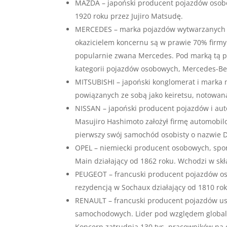
MAZDA – japoński producent pojazdów osobo
1920 roku przez Jujiro Matsudę.
MERCEDES – marka pojazdów wytwarzanych p
okazicielem koncernu są w prawie 70% firmy 
popularnie zwana Mercedes. Pod marką tą p
kategorii pojazdów osobowych, Mercedes-Ben
MITSUBISHI – japoński konglomerat i marka 
powiązanych ze sobą jako keiretsu, notowana
NISSAN – japoński producent pojazdów i auto
Masujiro Hashimoto założył firmę automobi
pierwszy swój samochód osobisty o nazwie 
OPEL – niemiecki producent osobowych, spo
Main działający od 1862 roku. Wchodzi w sk
PEUGEOT – francuski producent pojazdów os
rezydencją w Sochaux działający od 1810 ro
RENAULT – francuski producent pojazdów us
samochodowych. Lider pod względem globaln
Koncern zatrudnia 130 tys. pracowników na ca