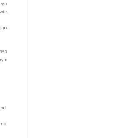
iego
wie,
ujące
ń
1950
znym
 od
rnu