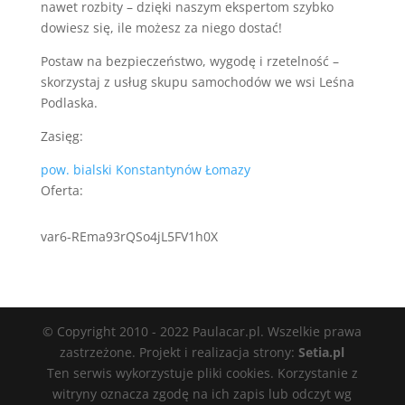
nawet rozbity – dzięki naszym ekspertom szybko
dowiesz się, ile możesz za niego dostać!
Postaw na bezpieczeństwo, wygodę i rzetelność –
skorzystaj z usług skupu samochodów we wsi Leśna
Podlaska.
Zasięg:
pow. bialski
Konstantynów
Łomazy
Oferta:
var6-REma93rQSo4jL5FV1h0X
© Copyright 2010 - 2022 Paulacar.pl. Wszelkie prawa
zastrzeżone. Projekt i realizacja strony:
Setia.pl
Ten serwis wykorzystuje pliki cookies. Korzystanie z
witryny oznacza zgodę na ich zapis lub odczyt wg