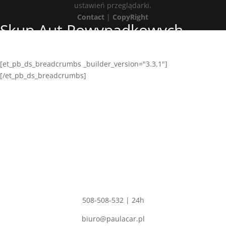
ustawień przeglądarki.
Contact
|
CopyRight
Skup Aut Powypadkowych
Leśna Podlaska
[et_pb_ds_breadcrumbs _builder_version="3.3.1"]
[/et_pb_ds_breadcrumbs]
Adres
PAULA CAR
Polskie Olędry 57,
Dobrzyca 63-330
NIP: 6211529344
REGON: 302554680
Kontakt
508-508-532 | 24h
biuro@paulacar.pl