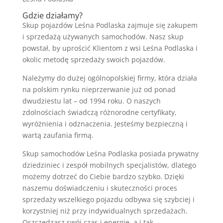
Gdzie działamy?
Skup pojazdów Leśna Podlaska zajmuje się zakupem
i sprzedażą używanych samochodów. Nasz skup
powstał, by uprościć Klientom z wsi Leśna Podlaska i
okolic metodę sprzedaży swoich pojazdów.
Należymy do dużej ogólnopolskiej firmy, która działa
na polskim rynku nieprzerwanie już od ponad
dwudziestu lat – od 1994 roku. O naszych
zdolnościach świadczą różnorodne certyfikaty,
wyróżnienia i odznaczenia. Jesteśmy bezpieczną i
wartą zaufania firmą.
Skup samochodów Leśna Podlaska posiada prywatny
dziedziniec i zespół mobilnych specjalistów, dlatego
możemy dotrzeć do Ciebie bardzo szybko. Dzięki
naszemu doświadczeniu i skuteczności proces
sprzedaży wszelkiego pojazdu odbywa się szybciej i
korzystniej niż przy indywidualnych sprzedażach.
Oszczędzasz swój czas i energię, a i tak