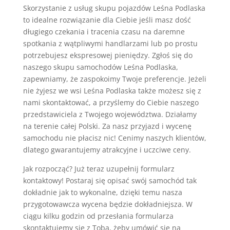
Skorzystanie z usług skupu pojazdów Leśna Podlaska
to idealne rozwiązanie dla Ciebie jeśli masz dość
długiego czekania i tracenia czasu na daremne
spotkania z wątpliwymi handlarzami lub po prostu
potrzebujesz ekspresowej pieniędzy. Zgłoś się do
naszego skupu samochodów Leśna Podlaska,
zapewniamy, że zaspokoimy Twoje preferencje. Jeżeli
nie żyjesz we wsi Leśna Podlaska także możesz się z
nami skontaktować, a przyślemy do Ciebie naszego
przedstawiciela z Twojego województwa. Działamy
na terenie całej Polski. Za nasz przyjazd i wycenę
samochodu nie płacisz nic! Cenimy naszych klientów,
dlatego gwarantujemy atrakcyjne i uczciwe ceny.
Jak rozpocząć? Już teraz uzupełnij formularz
kontaktowy! Postaraj się opisać swój samochód tak
dokładnie jak to wykonalne, dzięki temu nasza
przygotowawcza wycena będzie dokładniejsza. W
ciągu kilku godzin od przesłania formularza
skontaktujemy się z Tobą, żeby umówić się na