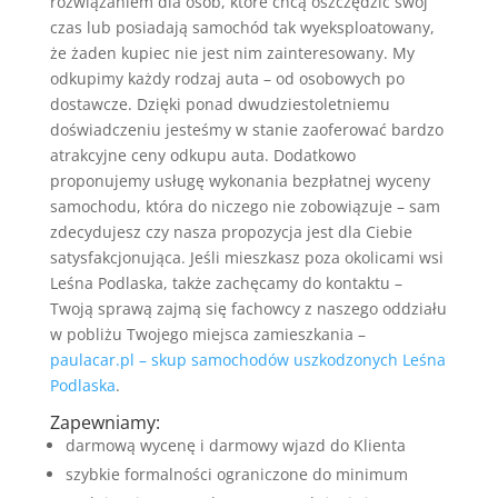
rozwiązaniem dla osób, które chcą oszczędzić swój
czas lub posiadają samochód tak wyeksploatowany,
że żaden kupiec nie jest nim zainteresowany. My
odkupimy każdy rodzaj auta – od osobowych po
dostawcze. Dzięki ponad dwudziestoletniemu
doświadczeniu jesteśmy w stanie zaoferować bardzo
atrakcyjne ceny odkupu auta. Dodatkowo
proponujemy usługę wykonania bezpłatnej wyceny
samochodu, która do niczego nie zobowiązuje – sam
zdecydujesz czy nasza propozycja jest dla Ciebie
satysfakcjonująca. Jeśli mieszkasz poza okolicami wsi
Leśna Podlaska, także zachęcamy do kontaktu –
Twoją sprawą zajmą się fachowcy z naszego oddziału
w pobliżu Twojego miejsca zamieszkania –
paulacar.pl – skup samochodów uszkodzonych Leśna
Podlaska
.
Zapewniamy:
darmową wycenę i darmowy wjazd do Klienta
szybkie formalności ograniczone do minimum