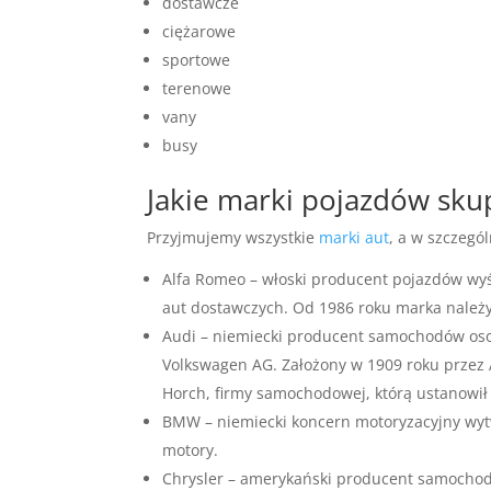
dostawcze
ciężarowe
sportowe
terenowe
vany
busy
Jakie marki pojazdów sk
Przyjmujemy wszystkie
marki aut
, a w szczegól
Alfa Romeo – włoski producent pojazdów w
aut dostawczych. Od 1986 roku marka należy
Audi – niemiecki producent samochodów oso
Volkswagen AG. Założony w 1909 roku przez A
Horch, firmy samochodowej, którą ustanowił
BMW – niemiecki koncern motoryzacyjny wytw
motory.
Chrysler – amerykański producent samocho