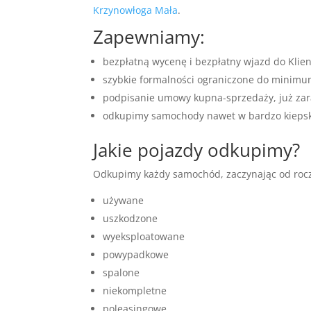
Krzynowłoga Mała
.
Zapewniamy:
bezpłatną wycenę i bezpłatny wjazd do Klie
szybkie formalności ograniczone do minim
podpisanie umowy kupna-sprzedaży, już zar
odkupimy samochody nawet w bardzo kiepski
Jakie pojazdy odkupimy?
Odkupimy każdy samochód, zaczynając od rocz
używane
uszkodzone
wyeksploatowane
powypadkowe
spalone
niekompletne
poleasingowe