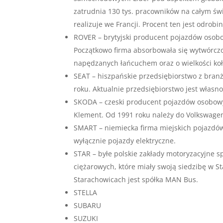
zatrudnia 130 tys. pracowników na całym świe
realizuje we Francji. Procent ten jest odrob
ROVER – brytyjski producent pojazdów osobo
Początkowo firma absorbowała się wytwórcz
napędzanych łańcuchem oraz o wielkości koł
SEAT – hiszpańskie przedsiębiorstwo z bra
roku. Aktualnie przedsiębiorstwo jest włas
SKODA – czeski producent pojazdów osobowyc
Klement. Od 1991 roku należy do Volkswagen 
SMART – niemiecka firma miejskich pojazdó
wyłącznie pojazdy elektryczne.
STAR – byłe polskie zakłady motoryzacyjne s
ciężarowych, które miały swoją siedzibę w 
Starachowicach jest spółka MAN Bus.
STELLA
SUBARU
SUZUKI