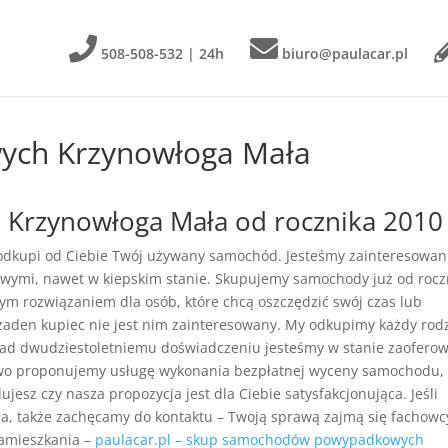
508-508-532 | 24h
biuro@paulacar.pl
ych Krzynowłoga Mała
Krzynowłoga Mała od rocznika 2010
 odkupi od Ciebie Twój używany samochód. Jesteśmy zainteresowan
wymi, nawet w kiepskim stanie. Skupujemy samochody już od rocz
łym rozwiązaniem dla osób, które chcą oszczędzić swój czas lub
żaden kupiec nie jest nim zainteresowany. My odkupimy każdy rod
nad dwudziestoletniemu doświadczeniu jesteśmy w stanie zaofero
owo proponujemy usługę wykonania bezpłatnej wyceny samochodu,
jesz czy nasza propozycja jest dla Ciebie satysfakcjonująca. Jeśli
a, także zachęcamy do kontaktu – Twoją sprawą zajmą się fachowc
zamieszkania –
paulacar.pl – skup samochodów powypadkowych