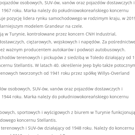
pojazdów osobowych, SUV-ów, vanów oraz pojazdów dostawczych i
od 1967 roku. Marka należy do południowokoreańskiego koncernu
je pozycję lidera rynku samochodowego w rodzimym kraju, w 201
ularniejszym modelem Grandeur na czele.
ją w Turynie, kontrolowane przez koncern CNH Industrial,
 dostawczych, ciężarowych, wojskowych i napędów. Za pośrednict
ównież ważnym producentem autokarów i podwozi autobusowych.
chodów terenowych i pickupów z siedzibą w Toledo działający od 
cernu Stellantis. W latach 40. określenie Jeep było także potoczny
nowych tworzonych od 1941 roku przez spółkę Willys-Overland
dów osobowych, SUV-ów, vanów oraz pojazdów dostawczych i
od 1944 roku. Marka należy do południowokoreańskiego koncernu
owych, sportowych i wyścigowych z biurem w Turynie funkcjonuj
dowego koncernu Stellantis.
terenowych i SUV-ów działający od 1948 roku. Należy do koncernu