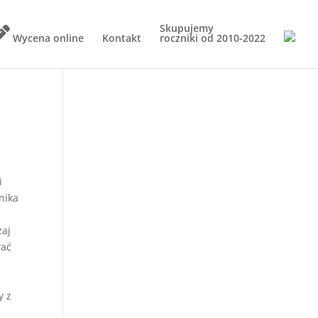
Skupujemy
Wycena online
Kontakt
roczniki od
2010-2022
i
nika
zaj
wać
y z