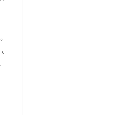
i
50
n &
bi