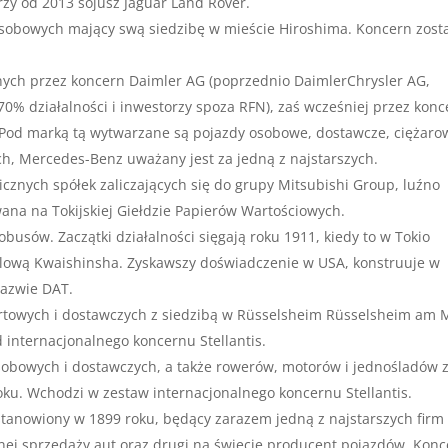
zy od 2013 sojusz Jaguar Land Rover.
obowych mający swą siedzibę w mieście Hiroshima. Koncern zost
h przez koncern Daimler AG (poprzednio DaimlerChrysler AG,
0% działalności i inwestorzy spoza RFN), zaś wcześniej przez konc
Pod marką tą wytwarzane są pojazdy osobowe, dostawcze, ciężarow
h, Mercedes-Benz uważany jest za jedną z najstarszych.
icznych spółek zaliczających się do grupy Mitsubishi Group, luźno
wana na Tokijskiej Giełdzie Papierów Wartościowych.
busów. Zaczątki działalności sięgają roku 1911, kiedy to w Tokio
ilową Kwaishinsha. Zyskawszy doświadczenie w USA, konstruuje w
nazwie DAT.
rtowych i dostawczych z siedzibą w Rüsselsheim Rüsselsheim am 
 internacjonalnego koncernu Stellantis.
obowych i dostawczych, a także rowerów, motorów i jednośladów 
oku. Wchodzi w zestaw internacjonalnego koncernu Stellantis.
tanowiony w 1899 roku, będący zarazem jedną z najstarszych firm
ej sprzedaży aut oraz drugi na świecie producent pojazdów. Konc