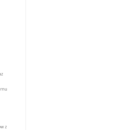
az
ernu
ów z