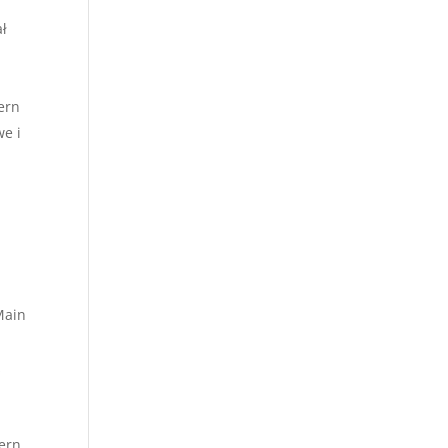
ał
ern
e i
Main
z
ern