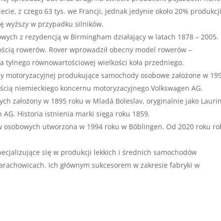
cie, z czego 63 tys. we Francji, jednak jedynie około 20% produkcj
inę wyższy w przypadku silników.
wych z rezydencją w Birmingham działający w latach 1878 – 2005.
ością rowerów. Rover wprowadził obecny model rowerów –
a tylnego równowartościowej wielkości koła przedniego.
nży motoryzacyjnej produkujące samochody osobowe założone w 19
nością niemieckiego koncernu motoryzacyjnego Volkswagen AG.
h założony w 1895 roku w Mladá Boleslav, oryginalnie jako Lauri
AG. Historia istnienia marki sięga roku 1859.
w osobowych utworzona w 1994 roku w Böblingen. Od 2020 roku ro
pecjalizujące się w produkcji lekkich i średnich samochodów
Starachowicach. Ich głównym sukcesorem w zakresie fabryki w