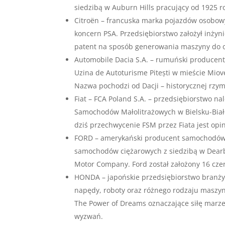
siedzibą w Auburn Hills pracujący od 1925 r
Citroën – francuska marka pojazdów osobowy
koncern PSA. Przedsiębiorstwo założył inżyn
patent na sposób generowania maszyny do o
Automobile Dacia S.A. – rumuński producen
Uzina de Autoturisme Pitești w mieście Miov
Nazwa pochodzi od Dacji – historycznej rzym
Fiat – FCA Poland S.A. – przedsiębiorstwo na
Samochodów Małolitrażowych w Bielsku-Białe
dziś przechwycenie FSM przez Fiata jest opi
FORD – amerykański producent samochodów 
samochodów ciężarowych z siedzibą w Dearb
Motor Company. Ford został założony 16 czer
HONDA – japońskie przedsiębiorstwo branży 
napędy, roboty oraz różnego rodzaju maszy
The Power of Dreams oznaczające siłę marze
wyzwań.