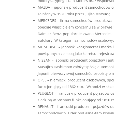
motoryzacyjnego Tata Motors oraz współtwor
MAZDA – japoński producent samochodów os
założony w 1920 roku przez Jujiro Matsudę.
MERCEDES – firma samochodów produkowanyc
obecnie właścicielem koncernu są w prawie 7
Daimler-Benz, popularnie zwana Mercedes. 
autokary. W kategorii samochodów osobowyc
MITSUBISHI – japoński konglomerat i marka l
powiązanych ze sobą jako keiretsu, rejestro
NISSAN – japoński producent pojazdów i auto
Masujiro Hashimoto założył spółkę automob
Japonii pierwszy swój samochód osobisty o 
OPEL – niemiecki producent osobowych, spo
funkcjonujący od 1862 roku. Wchodzi w skład
PEUGEOT – francuski producent pojazdów os
siedzibą w Sochaux funkcjonujący od 1810 r
RENAULT – francuski producent pojazdów us
samochodowych. Lider pod aspektem globaln