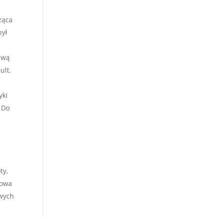
ząca
był
zwą
ult.
yki
 Do
ty,
łowa
swych