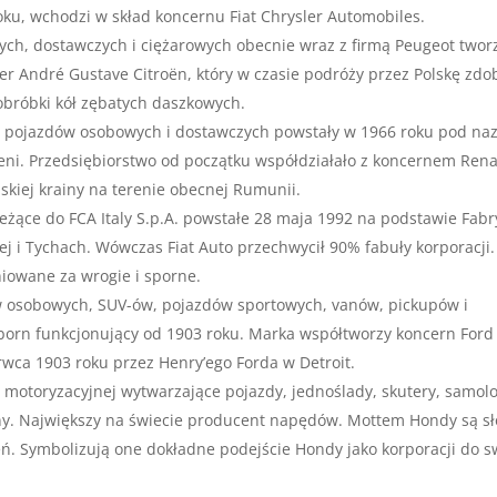
oku, wchodzi w skład koncernu Fiat Chrysler Automobiles.
ch, dostawczych i ciężarowych obecnie wraz z firmą Peugeot twor
ier André Gustave Citroën, który w czasie podróży przez Polskę zdo
bróbki kół zębatych daszkowych.
t pojazdów osobowych i dostawczych powstały w 1966 roku pod na
eni. Przedsiębiorstwo od początku współdziałało z koncernem Rena
skiej krainy na terenie obecnej Rumunii.
leżące do FCA Italy S.p.A. powstałe 28 maja 1992 na podstawie Fabr
j i Tychach. Wówczas Fiat Auto przechwycił 90% fabuły korporacji.
niowane za wrogie i sporne.
osobowych, SUV-ów, pojazdów sportowych, vanów, pickupów i
orn funkcjonujący od 1903 roku. Marka współtworzy koncern Ford
wca 1903 roku przez Henry’ego Forda w Detroit.
motoryzacyjnej wytwarzające pojazdy, jednoślady, skutery, samolo
ny. Największy na świecie producent napędów. Mottem Hondy są s
ń. Symbolizują one dokładne podejście Hondy jako korporacji do 