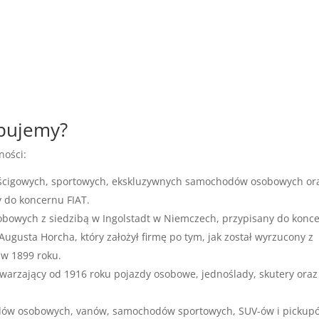
upujemy?
ności:
yścigowych, sportowych, ekskluzywnych samochodów osobowych or
 do koncernu FIAT.
bowych z siedzibą w Ingolstadt w Niemczech, przypisany do konc
ugusta Horcha, który założył firmę po tym, jak został wyrzucony z
 w 1899 roku.
arzający od 1916 roku pojazdy osobowe, jednoślady, skutery oraz
dów osobowych, vanów, samochodów sportowych, SUV-ów i pickup