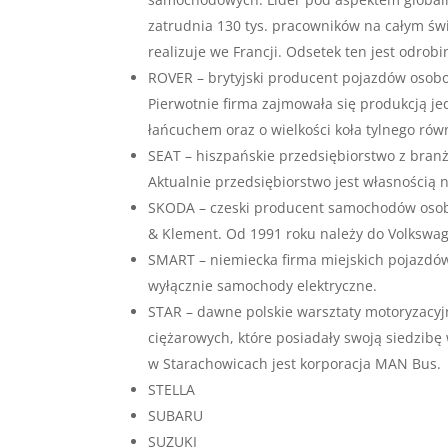
zatrudnia 130 tys. pracowników na całym świe
realizuje we Francji. Odsetek ten jest odro
ROVER – brytyjski producent pojazdów osobo
Pierwotnie firma zajmowała się produkcją 
łańcuchem oraz o wielkości koła tylnego rów
SEAT – hiszpańskie przedsiębiorstwo z bran
Aktualnie przedsiębiorstwo jest własnością
SKODA – czeski producent samochodów osobo
& Klement. Od 1991 roku należy do Volkswage
SMART – niemiecka firma miejskich pojazdó
wyłącznie samochody elektryczne.
STAR – dawne polskie warsztaty motoryzacyjn
ciężarowych, które posiadały swoją siedzib
w Starachowicach jest korporacja MAN Bus.
STELLA
SUBARU
SUZUKI