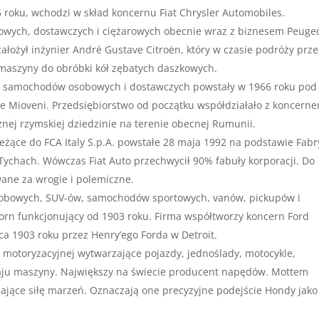
 roku, wchodzi w skład koncernu Fiat Chrysler Automobiles.
owych, dostawczych i ciężarowych obecnie wraz z biznesem Peuge
ałożył inżynier André Gustave Citroën, który w czasie podróży prze
maszyny do obróbki kół zębatych daszkowych.
t samochodów osobowych i dostawczych powstały w 1966 roku pod
ie Mioveni. Przedsiębiorstwo od początku współdziałało z koncern
znej rzymskiej dziedzinie na terenie obecnej Rumunii.
leżące do FCA Italy S.p.A. powstałe 28 maja 1992 na podstawie Fabr
 Tychach. Wówczas Fiat Auto przechwycił 90% fabuły korporacji. Do
owane za wrogie i polemiczne.
obowych, SUV-ów, samochodów sportowych, vanów, pickupów i
rn funkcjonujący od 1903 roku. Firma współtworzy koncern Ford
a 1903 roku przez Henry’ego Forda w Detroit.
motoryzacyjnej wytwarzające pojazdy, jednoślady, motocykle,
zaju maszyny. Największy na świecie producent napędów. Mottem
jące siłę marzeń. Oznaczają one precyzyjne podejście Hondy jako