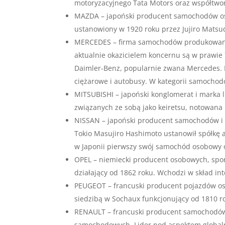
motoryzacyjnego Tata Motors oraz współtwor
MAZDA – japoński producent samochodów os
ustanowiony w 1920 roku przez Jujiro Matsu
MERCEDES – firma samochodów produkowanyc
aktualnie okazicielem koncernu są w prawie 
Daimler-Benz, popularnie zwana Mercedes.
ciężarowe i autobusy. W kategorii samochod
MITSUBISHI – japoński konglomerat i marka l
związanych ze sobą jako keiretsu, notowana 
NISSAN – japoński producent samochodów i a
Tokio Masujiro Hashimoto ustanowił spółkę
w Japonii pierwszy swój samochód osobowy 
OPEL – niemiecki producent osobowych, spo
działający od 1862 roku. Wchodzi w skład in
PEUGEOT – francuski producent pojazdów oso
siedzibą w Sochaux funkcjonujący od 1810 ro
RENAULT – francuski producent samochodów 
samochodowych. Lider pod aspektem globaln