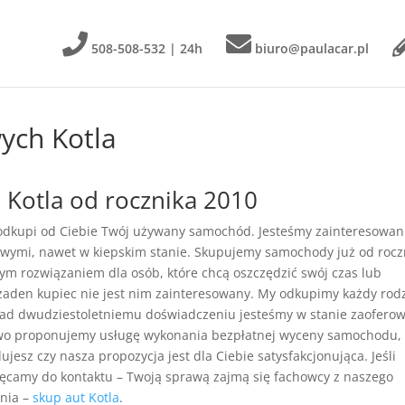
508-508-532 | 24h
biuro@paulacar.pl
ych Kotla
Kotla od rocznika 2010
 odkupi od Ciebie Twój używany samochód. Jesteśmy zainteresowan
wymi, nawet w kiepskim stanie. Skupujemy samochody już od rocz
łym rozwiązaniem dla osób, które chcą oszczędzić swój czas lub
żaden kupiec nie jest nim zainteresowany. My odkupimy każdy rod
nad dwudziestoletniemu doświadczeniu jesteśmy w stanie zaofero
owo proponujemy usługę wykonania bezpłatnej wyceny samochodu,
jesz czy nasza propozycja jest dla Ciebie satysfakcjonująca. Jeśli
chęcamy do kontaktu – Twoją sprawą zajmą się fachowcy z naszego
ania –
skup aut Kotla
.