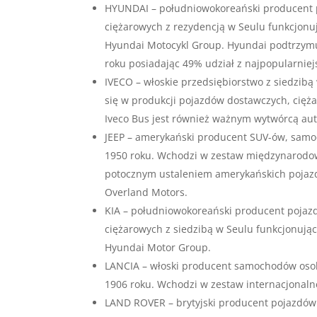
HYUNDAI – południowokoreański producent 
ciężarowych z rezydencją w Seulu funkcjon
Hyundai Motocykl Group. Hyundai podtrzymu
roku posiadając 49% udział z najpopularni
IVECO – włoskie przedsiębiorstwo z siedzibą
się w produkcji pojazdów dostawczych, cięża
Iveco Bus jest również ważnym wytwórcą au
JEEP – amerykański producent SUV-ów, samo
1950 roku. Wchodzi w zestaw międzynarodoweg
potocznym ustaleniem amerykańskich pojazd
Overland Motors.
KIA – południowokoreański producent poja
ciężarowych z siedzibą w Seulu funkcjonują
Hyundai Motor Group.
LANCIA – włoski producent samochodów osob
1906 roku. Wchodzi w zestaw internacjonalne
LAND ROVER – brytyjski producent pojazdów 