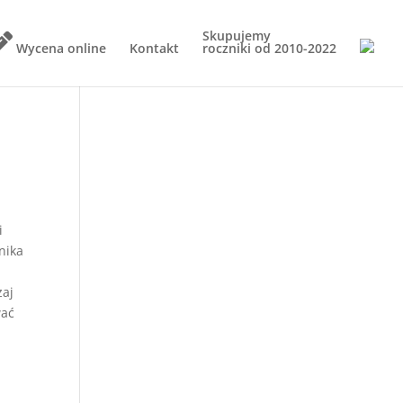
Skupujemy
Wycena online
Kontakt
roczniki od
2010-2022
i
nika
zaj
wać