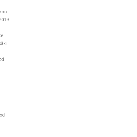
ernu
 2019
ce
ółki
 od
u
 od