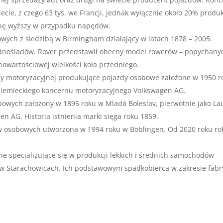
cie, z czego 63 tys. we Francji, jednak wyłącznie około 20% produk
binę wyższy w przypadku napędów.
wych z siedzibą w Birmingham działający w latach 1878 – 2005.
jednośladów. Rover przedstawił obecny model rowerów – popychany
nowartościowej wielkości koła przedniego.
ży motoryzacyjnej produkujące pojazdy osobowe założone w 1950 r
 niemieckiego koncernu motoryzacyjnego Volkswagen AG.
wych założony w 1895 roku w Mladá Boleslav, pierwotnie jako La
n AG. Historia istnienia marki sięga roku 1859.
w osobowych utworzona w 1994 roku w Böblingen. Od 2020 roku ro
e specjalizujące się w produkcji lekkich i średnich samochodów
ę w Starachowicach. Ich podstawowym spadkobiercą w zakresie fabr