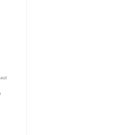
 aut
u