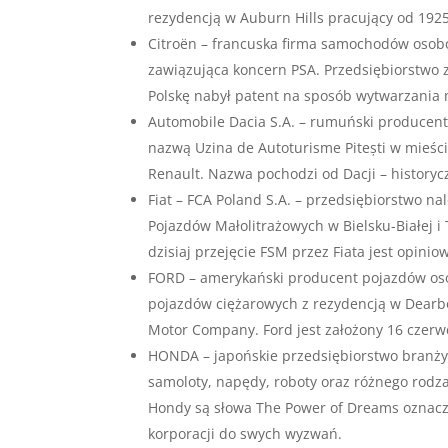
rezydencją w Auburn Hills pracujący od 1925
Citroën – francuska firma samochodów osob
zawiązująca koncern PSA. Przedsiębiorstwo z
Polskę nabył patent na sposób wytwarzania 
Automobile Dacia S.A. – rumuński producen
nazwą Uzina de Autoturisme Pitești w mieśc
Renault. Nazwa pochodzi od Dacji – historyc
Fiat – FCA Poland S.A. – przedsiębiorstwo na
Pojazdów Małolitrażowych w Bielsku-Białej i
dzisiaj przejęcie FSM przez Fiata jest opini
FORD – amerykański producent pojazdów os
pojazdów ciężarowych z rezydencją w Dearbo
Motor Company. Ford jest założony 16 czerwc
HONDA – japońskie przedsiębiorstwo branży 
samoloty, napędy, roboty oraz różnego rod
Hondy są słowa The Power of Dreams oznacza
korporacji do swych wyzwań.