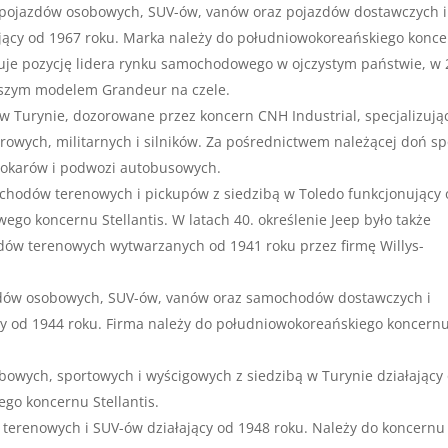
pojazdów osobowych, SUV-ów, vanów oraz pojazdów dostawczych i
ujący od 1967 roku. Marka należy do południowokoreańskiego konc
je pozycję lidera rynku samochodowego w ojczystym państwie, w
ejszym modelem Grandeur na czele.
 w Turynie, dozorowane przez koncern CNH Industrial, specjalizują
rowych, militarnych i silników. Za pośrednictwem należącej doń sp
tokarów i podwozi autobusowych.
chodów terenowych i pickupów z siedzibą w Toledo funkcjonujący
o koncernu Stellantis. W latach 40. określenie Jeep było także
ów terenowych wytwarzanych od 1941 roku przez firmę Willys-
zdów osobowych, SUV-ów, vanów oraz samochodów dostawczych i
cy od 1944 roku. Firma należy do południowokoreańskiego koncern
owych, sportowych i wyścigowych z siedzibą w Turynie działający
go koncernu Stellantis.
terenowych i SUV-ów działający od 1948 roku. Należy do koncernu