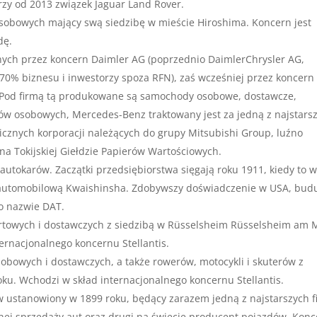
zy od 2013 związek Jaguar Land Rover.
obowych mający swą siedzibę w mieście Hiroshima. Koncern jest
dę.
h przez koncern Daimler AG (poprzednio DaimlerChrysler AG,
70% biznesu i inwestorzy spoza RFN), zaś wcześniej przez koncern
 Pod firmą tą produkowane są samochody osobowe, dostawcze,
ów osobowych, Mercedes-Benz traktowany jest za jedną z najstars
icznych korporacji należących do grupy Mitsubishi Group, luźno
na Tokijskiej Giełdzie Papierów Wartościowych.
utokarów. Zaczątki przedsiębiorstwa sięgają roku 1911, kiedy to 
 automobilową Kwaishinsha. Zdobywszy doświadczenie w USA, bud
o nazwie DAT.
rtowych i dostawczych z siedzibą w Rüsselsheim Rüsselsheim am 
ternacjonalnego koncernu Stellantis.
bowych i dostawczych, a także rowerów, motocykli i skuterów z
ku. Wchodzi w skład internacjonalnego koncernu Stellantis.
ustanowiony w 1899 roku, będący zarazem jedną z najstarszych f
ej sprzedaży aut oraz drugi na świecie producent pojazdów. Konc