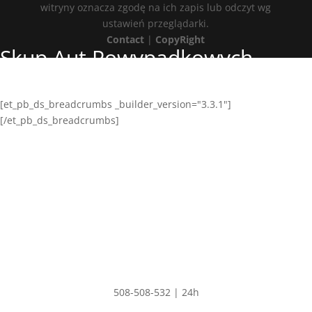
witryny oznacza zgodę na ich zapis lub odczyt wg
ustawień przeglądarki.
Contact
|
CopyRight
Skup Aut Powypadkowych
Jaworzyna Śląska
[et_pb_ds_breadcrumbs _builder_version="3.3.1"]
[/et_pb_ds_breadcrumbs]
Adres
PAULA CAR
Polskie Olędry 57,
Dobrzyca 63-330
NIP: 6211529344
REGON: 302554680
Kontakt
508-508-532 | 24h