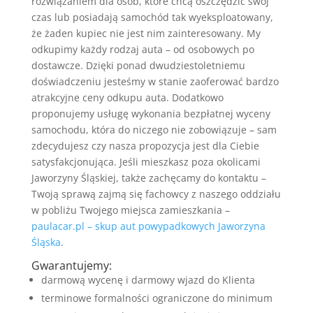
rozwiązaniem dla osób, które chcą oszczędzić swój
czas lub posiadają samochód tak wyeksploatowany,
że żaden kupiec nie jest nim zainteresowany. My
odkupimy każdy rodzaj auta – od osobowych po
dostawcze. Dzięki ponad dwudziestoletniemu
doświadczeniu jesteśmy w stanie zaoferować bardzo
atrakcyjne ceny odkupu auta. Dodatkowo
proponujemy usługę wykonania bezpłatnej wyceny
samochodu, która do niczego nie zobowiązuje – sam
zdecydujesz czy nasza propozycja jest dla Ciebie
satysfakcjonująca. Jeśli mieszkasz poza okolicami
Jaworzyny Śląskiej, także zachęcamy do kontaktu –
Twoją sprawą zajmą się fachowcy z naszego oddziału
w pobliżu Twojego miejsca zamieszkania –
paulacar.pl – skup aut powypadkowych Jaworzyna
Śląska
.
Gwarantujemy:
darmową wycenę i darmowy wjazd do Klienta
terminowe formalności ograniczone do minimum