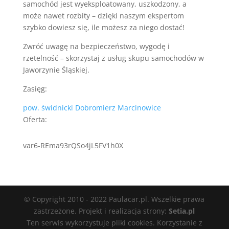
samochód jest wyeksploatowany, uszkodzony, a
może nawet rozbity – dzięki naszym ekspertom
szybko dowiesz się, ile możesz za niego dostać!
Zwróć uwagę na bezpieczeństwo, wygodę i
rzetelność – skorzystaj z usług skupu samochodów w
Jaworzynie Śląskiej.
Zasięg:
pow. świdnicki
Dobromierz
Marcinowice
Oferta:
var6-REma93rQSo4jL5FV1h0X
© Copyright 2010 - 2022 Paulacar.pl. Wszelkie prawa
zastrzeżone. Projekt i realizacja strony:
Setia.pl
Ten serwis wykorzystuje pliki cookies. Korzystanie z