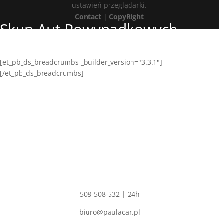
ustawień przeglądarki.
Contact
|
CopyRight
Skup Aut Powypadkowych
Iwanowice
[et_pb_ds_breadcrumbs _builder_version="3.3.1"]
[/et_pb_ds_breadcrumbs]
Adres
PAULA CAR
Polskie Olędry 57,
Dobrzyca 63-330
NIP: 6211529344
REGON: 302554680
Kontakt
508-508-532 | 24h
biuro@paulacar.pl