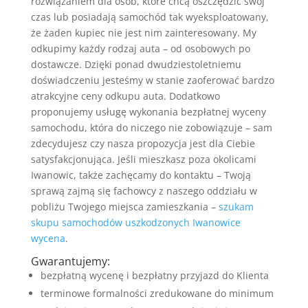
rozwiązaniem dla osób, które chcą oszczędzić swój
czas lub posiadają samochód tak wyeksploatowany,
że żaden kupiec nie jest nim zainteresowany. My
odkupimy każdy rodzaj auta – od osobowych po
dostawcze. Dzięki ponad dwudziestoletniemu
doświadczeniu jesteśmy w stanie zaoferować bardzo
atrakcyjne ceny odkupu auta. Dodatkowo
proponujemy usługę wykonania bezpłatnej wyceny
samochodu, która do niczego nie zobowiązuje – sam
zdecydujesz czy nasza propozycja jest dla Ciebie
satysfakcjonująca. Jeśli mieszkasz poza okolicami
Iwanowic, także zachęcamy do kontaktu – Twoją
sprawą zajmą się fachowcy z naszego oddziału w
pobliżu Twojego miejsca zamieszkania –
szukam
skupu samochodów uszkodzonych Iwanowice
wycena
.
Gwarantujemy:
bezpłatną wycenę i bezpłatny przyjazd do Klienta
terminowe formalności zredukowane do minimum