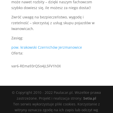
może nawet rozbity – dzięki naszym fachowcom
szybko dowiesz się, ile możesz za niego dostać!
Zwróć uwagę na bezpieczeństwo, wygodę i
rzetelność – skorzystaj z usług skupu pojazdów w
Iwanowicach.
Zasięg:
pow. krakowski
Czernichów
Jerzmanowice
Oferta:
var6-REma93rQSo4jL5FV1h0X
© Copyright 2010 - 2022 Paulacar.pl. Wszelkie prawa
zastrzeżone. Projekt i realizacja strony:
Setia.pl
Ten serwis wykorzystuje pliki cookies. Korzystanie z
witryny oznacza zgodę na ich zapis lub odczyt wg