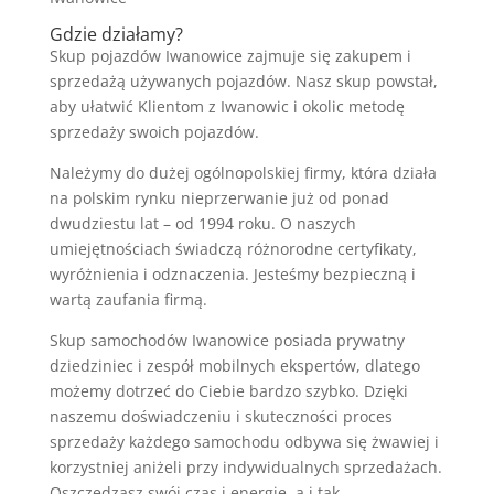
Gdzie działamy?
Skup pojazdów Iwanowice zajmuje się zakupem i
sprzedażą używanych pojazdów. Nasz skup powstał,
aby ułatwić Klientom z Iwanowic i okolic metodę
sprzedaży swoich pojazdów.
Należymy do dużej ogólnopolskiej firmy, która działa
na polskim rynku nieprzerwanie już od ponad
dwudziestu lat – od 1994 roku. O naszych
umiejętnościach świadczą różnorodne certyfikaty,
wyróżnienia i odznaczenia. Jesteśmy bezpieczną i
wartą zaufania firmą.
Skup samochodów Iwanowice posiada prywatny
dziedziniec i zespół mobilnych ekspertów, dlatego
możemy dotrzeć do Ciebie bardzo szybko. Dzięki
naszemu doświadczeniu i skuteczności proces
sprzedaży każdego samochodu odbywa się żwawiej i
korzystniej aniżeli przy indywidualnych sprzedażach.
Oszczędzasz swój czas i energię, a i tak