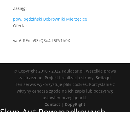
Zasięg:
pow. będziński
Bobrowniki
Mierzęcice
Oferta:
var6-REma93rQSo4jL5FV1h0X
© Copyright 2010 - 2022 Paulacar.pl. Wszelkie prawa
zastrzeżone. Projekt i realizacja strony:
Setia.pl
Ten serwis wykorzystuje pliki cookies. Korzystanie z
witryny oznacza zgodę na ich zapis lub odczyt wg
ustawień przeglądarki.
Contact
|
CopyRight
Skup Aut Powypadkowych
Czeladź