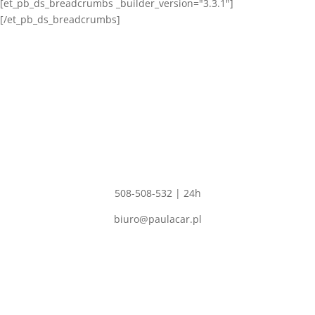
[et_pb_ds_breadcrumbs _builder_version="3.3.1"]
[/et_pb_ds_breadcrumbs]
Adres
PAULA CAR
Polskie Olędry 57,
Dobrzyca 63-330
NIP: 6211529344
REGON: 302554680
Kontakt
508-508-532 | 24h
biuro@paulacar.pl
Skup aut
Codziennie od 8-22 godziny!
Skup aut powypadkowych uszkodzonych osobowych ciężarowych
motocykli itd