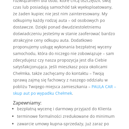
rozwiązaniem dla osób, które chcą oszczędzić swój
czas lub posiadają samochód tak wyeksploatowany,
że żaden kupiec nie jest nim zainteresowany. My
odkupimy każdy rodzaj auta – od osobowych po
dostawcze. Dzięki ponad dwudziestoletniemu
doświadczeniu jesteśmy w stanie zaoferować bardzo
atrakcyjne ceny odkupu auta. Dodatkowo
proponujemy usługę wykonania bezpłatnej wyceny
samochodu, która do niczego nie zobowiązuje – sam
zdecydujesz czy nasza propozycja jest dla Ciebie
satysfakcjonująca. Jeśli mieszkasz poza okolicami
Chełmka, także zachęcamy do kontaktu – Twoją
sprawą zajmą się fachowcy z naszego oddziału w
pobliżu Twojego miejsca zamieszkania –
PAULA CAR –
skup aut po wypadku Chełmek
.
Zapewniamy:
bezpłatną wycenę i darmowy przyjazd do Klienta
terminowe formalności zredukowane do minimum
zawarcie umowy kupna-sprzedaży, już zaraz po