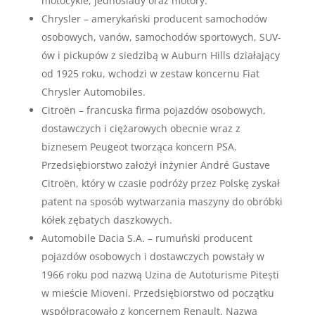
motocykle, jednoślady oraz motory.
Chrysler – amerykański producent samochodów
osobowych, vanów, samochodów sportowych, SUV-
ów i pickupów z siedzibą w Auburn Hills działający
od 1925 roku, wchodzi w zestaw koncernu Fiat
Chrysler Automobiles.
Citroën – francuska firma pojazdów osobowych,
dostawczych i ciężarowych obecnie wraz z
biznesem Peugeot tworząca koncern PSA.
Przedsiębiorstwo założył inżynier André Gustave
Citroën, który w czasie podróży przez Polskę zyskał
patent na sposób wytwarzania maszyny do obróbki
kółek zębatych daszkowych.
Automobile Dacia S.A. – rumuński producent
pojazdów osobowych i dostawczych powstały w
1966 roku pod nazwą Uzina de Autoturisme Pitești
w mieście Mioveni. Przedsiębiorstwo od początku
współpracowało z koncernem Renault. Nazwa