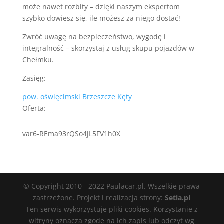
może nawet rozbity – dzięki naszym ekspertom
szybko dowiesz się, ile możesz za niego dostać!
Zwróć uwagę na bezpieczeństwo, wygodę i
integralność – skorzystaj z usług skupu pojazdów w
Chełmku.
Zasięg:
pow. oświęcimski
Brzeszcze
Kęty
Oferta:
var6-REma93rQSo4jL5FV1h0X
© Copyright 2010 - 2022 Paulacar.pl. Wszelkie prawa
zastrzeżone. Projekt i realizacja strony:
Setia.pl
Ten serwis wykorzystuje pliki cookies. Korzystanie z
witryny oznacza zgodę na ich zapis lub odczyt wg