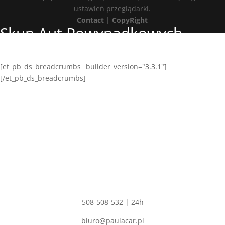
ustawień przeglądarki.
Contact
|
CopyRight
Skup Aut Powypadkowych
Chełmek
[et_pb_ds_breadcrumbs _builder_version="3.3.1"]
[/et_pb_ds_breadcrumbs]
Adres
PAULA CAR
Polskie Olędry 57,
Dobrzyca 63-330
NIP: 6211529344
REGON: 302554680
Kontakt
508-508-532 | 24h
biuro@paulacar.pl