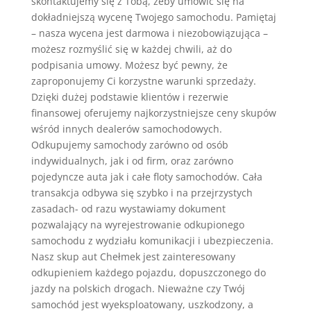
skontaktujemy się z Tobą, żeby umówić się na
dokładniejszą wycenę Twojego samochodu. Pamiętaj
– nasza wycena jest darmowa i niezobowiązująca –
możesz rozmyślić się w każdej chwili, aż do
podpisania umowy. Możesz być pewny, że
zaproponujemy Ci korzystne warunki sprzedaży.
Dzięki dużej podstawie klientów i rezerwie
finansowej oferujemy najkorzystniejsze ceny skupów
wśród innych dealerów samochodowych.
Odkupujemy samochody zarówno od osób
indywidualnych, jak i od firm, oraz zarówno
pojedyncze auta jak i całe floty samochodów. Cała
transakcja odbywa się szybko i na przejrzystych
zasadach- od razu wystawiamy dokument
pozwalający na wyrejestrowanie odkupionego
samochodu z wydziału komunikacji i ubezpieczenia.
Nasz skup aut Chełmek jest zainteresowany
odkupieniem każdego pojazdu, dopuszczonego do
jazdy na polskich drogach. Nieważne czy Twój
samochód jest wyeksploatowany, uszkodzony, a