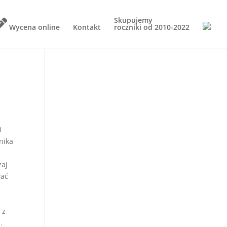
Skupujemy
Wycena online
Kontakt
roczniki od
2010-2022
i
nika
zaj
wać
 z
a
.