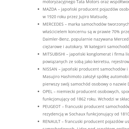
motoryzacyjnego Tata Motors oraz współtwor
MAZDA – japoński producent pojazdów osobo
w 1920 roku przez Jujiro Matsudę.
MERCEDES – marka samochodów tworzonych p
właścicielem koncernu są w prawie 70% prze
Daimler-Benz, popularnie nazywana Mercede
ciężarowe i autokary. W kategorii samochod
MITSUBISHI – japoński konglomerat i firma li
powiązanych ze sobą jako keiretsu, rejestro
NISSAN – japoński producent samochodów i au
Masujiro Hashimoto założył spółkę automob
pierwszy swój samochód osobowy o nazwie 
OPEL – niemiecki producent osobowych, spo
funkcjonujący od 1862 roku. Wchodzi w skła
PEUGEOT – francuski producent samochodów 
rezydencją w Sochaux funkcjonujący od 1810
RENAULT – francuski producent pojazdów us
samochodowych. Lider pod aspektem ogólnoś