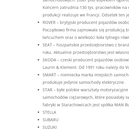
Koncern zatrudnia 130 tys. pracowników na ca
produkcji realizuje we Francji. Odsetek ten 
ROVER – brytyjski producent pojazdów osobo
Początkowo firma zajmowała się produkcją b
łańcuchem oraz o wielkości koła tylnego rów
SEAT – hiszpańskie przedsiębiorstwo z bran
roku. Aktualnie przedsiębiorstwo jest włas
SKODA – czeski producent pojazdów osobowy
Laurin & Klement. Od 1991 roku należy do Vo
SMART – niemiecka marka miejskich samoch
produkuje jedynie samochody elektryczne.
STAR – byłe polskie warsztaty motoryzacyjne
samochodów ciężarowych, które posiadały sw
fabryki w Starachowicach jest spółka MAN B
STELLA
SUBARU
SUZUKI