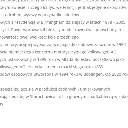
łym świecie, z czego 63 tys. we Francji, jednak jedynie około 20%
jest odrobinę wyższy w przypadku silników.
wych z rezydencją w Birmingham działający w latach 1878 – 2005.
icykli. Rover wprowadził bieżący model rowerów – popychanych
nowartościowej wielkości koła przedniego.
ży motoryzacyjnej wytwarzające pojazdy osobowe założone w 1950
nością niemieckiego koncernu motoryzacyjnego Volkswagen AG.
ch ustanowiony w 1895 roku w Mladá Boleslav, początkowo jako
lkswagen AG. Historia istnienia marki sięga roku 1859.
odów osobowych utworzona w 1994 roku w Böblingen. Od 2020 ro
 specjalizujące się w produkcji drobnych i umiarkowanych
oją siedzibę w Starachowicach. Ich głównym spadkobiercą w zakr
us.