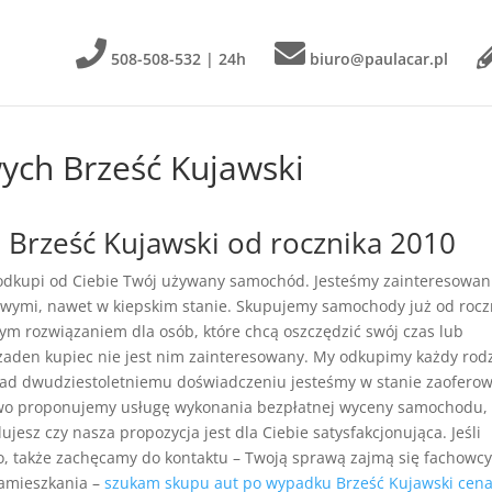
508-508-532 | 24h
biuro@paulacar.pl
ch Brześć Kujawski
Brześć Kujawski od rocznika 2010
 odkupi od Ciebie Twój używany samochód. Jesteśmy zainteresowan
wymi, nawet w kiepskim stanie. Skupujemy samochody już od rocz
łym rozwiązaniem dla osób, które chcą oszczędzić swój czas lub
żaden kupiec nie jest nim zainteresowany. My odkupimy każdy rod
nad dwudziestoletniemu doświadczeniu jesteśmy w stanie zaofero
owo proponujemy usługę wykonania bezpłatnej wyceny samochodu,
jesz czy nasza propozycja jest dla Ciebie satysfakcjonująca. Jeśli
o, także zachęcamy do kontaktu – Twoją sprawą zajmą się fachowcy
zamieszkania –
szukam skupu aut po wypadku Brześć Kujawski cen