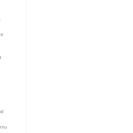
u
ce
d
od
ernu