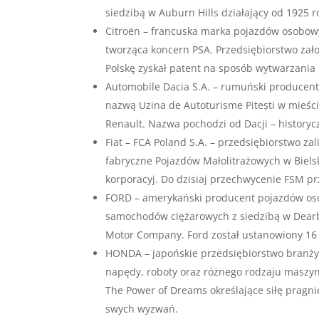
siedzibą w Auburn Hills działający od 1925 
Citroën – francuska marka pojazdów osobow
tworząca koncern PSA. Przedsiębiorstwo zało
Polskę zyskał patent na sposób wytwarzania
Automobile Dacia S.A. – rumuński producen
nazwą Uzina de Autoturisme Pitești w mieśc
Renault. Nazwa pochodzi od Dacji – historyc
Fiat – FCA Poland S.A. – przedsiębiorstwo za
fabryczne Pojazdów Małolitrażowych w Bielsk
korporacyj. Do dzisiaj przechwycenie FSM pr
FORD – amerykański producent pojazdów os
samochodów ciężarowych z siedzibą w Dearb
Motor Company. Ford został ustanowiony 16 
HONDA – japońskie przedsiębiorstwo branży 
napędy, roboty oraz różnego rodzaju maszy
The Power of Dreams określające siłę pragni
swych wyzwań.