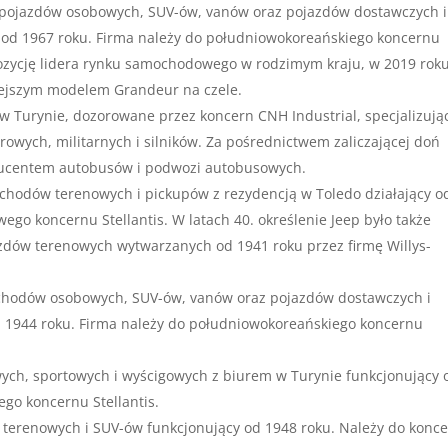
pojazdów osobowych, SUV-ów, vanów oraz pojazdów dostawczych i
y od 1967 roku. Firma należy do południowokoreańskiego koncernu
zycję lidera rynku samochodowego w rodzimym kraju, w 2019 rok
iejszym modelem Grandeur na czele.
 w Turynie, dozorowane przez koncern CNH Industrial, specjalizują
rowych, militarnych i silników. Za pośrednictwem zaliczającej doń
oducentem autobusów i podwozi autobusowych.
chodów terenowych i pickupów z rezydencją w Toledo działający o
o koncernu Stellantis. W latach 40. określenie Jeep było także
dów terenowych wytwarzanych od 1941 roku przez firmę Willys-
chodów osobowych, SUV-ów, vanów oraz pojazdów dostawczych i
od 1944 roku. Firma należy do południowokoreańskiego koncernu
ych, sportowych i wyścigowych z biurem w Turynie funkcjonujący 
go koncernu Stellantis.
 terenowych i SUV-ów funkcjonujący od 1948 roku. Należy do konc