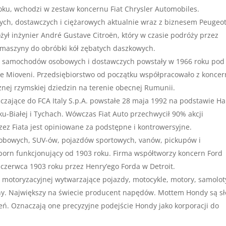
roku, wchodzi w zestaw koncernu Fiat Chrysler Automobiles.
ych, dostawczych i ciężarowych aktualnie wraz z biznesem Peugeo
żył inżynier André Gustave Citroën, który w czasie podróży przez
 maszyny do obróbki kół zębatych daszkowych.
t samochodów osobowych i dostawczych powstały w 1966 roku pod
ie Mioveni. Przedsiębiorstwo od początku współpracowało z konce
znej rzymskiej dziedzin na terenie obecnej Rumunii.
liczające do FCA Italy S.p.A. powstałe 28 maja 1992 na podstawie Ha
u-Białej i Tychach. Wówczas Fiat Auto przechwycił 90% akcji
zez Fiata jest opiniowane za podstępne i kontrowersyjne.
obowych, SUV-ów, pojazdów sportowych, vanów, pickupów i
orn funkcjonujący od 1903 roku. Firma współtworzy koncern Ford
czerwca 1903 roku przez Henry’ego Forda w Detroit.
motoryzacyjnej wytwarzające pojazdy, motocykle, motory, samolot
ny. Największy na świecie producent napędów. Mottem Hondy są s
eń. Oznaczają one precyzyjne podejście Hondy jako korporacji do