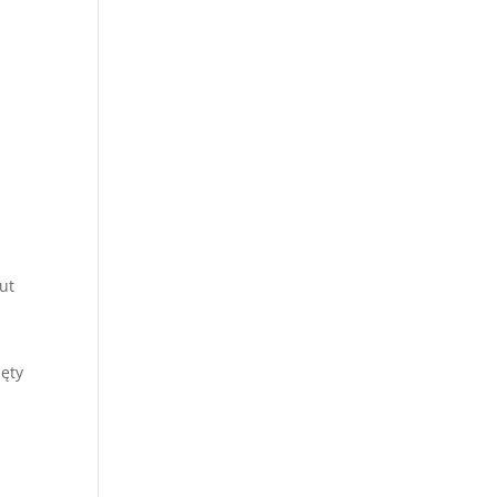
ut
ięty
z