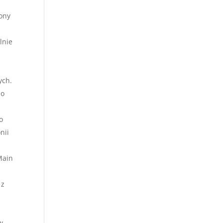
ony
lnie
n
ych.
no
o
nii
Main
 z
w.