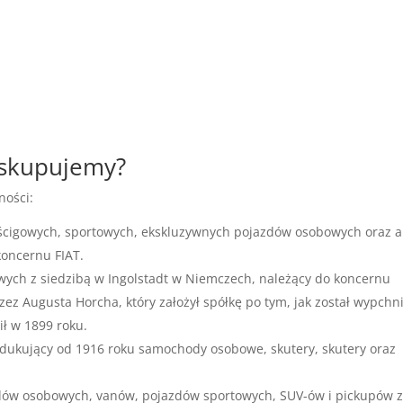
 skupujemy?
ności:
ścigowych, sportowych, ekskluzywnych pojazdów osobowych oraz a
koncernu FIAT.
ych z siedzibą w Ingolstadt w Niemczech, należący do koncernu
z Augusta Horcha, który założył spółkę po tym, jak został wypchn
ł w 1899 roku.
dukujący od 1916 roku samochody osobowe, skutery, skutery oraz
dów osobowych, vanów, pojazdów sportowych, SUV-ów i pickupów 